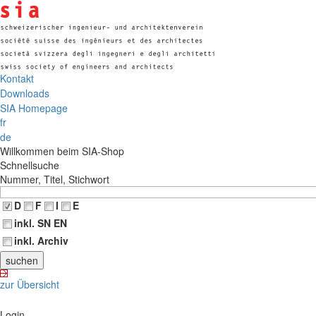
Kontakt
Downloads
SIA Homepage
fr
de
Willkommen beim SIA-Shop
Schnellsuche
Nummer, Titel, Stichwort
D
F
I
E
inkl. SN EN
inkl. Archiv
zur Übersicht
Login