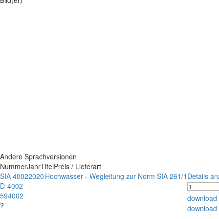
Bild(er)
Andere Sprachversionen
Nummer
Jahr
Titel
Preis / Lieferart
SIA 4002
2020
Hochwasser - Wegleitung zur Norm SIA 261/1
Details a
D-4002
594002
download
?
download