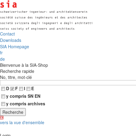
Contact
Downloads
SIA Homepage
fr
de
Bienvenue à la SIA-Shop
Recherche rapide
No, titre, mot-clé
D
F
I
E
y compris SN EN
y compris archives
vers la vue d'ensemble
Login