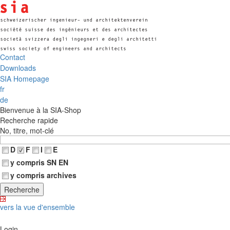
Contact
Downloads
SIA Homepage
fr
de
Bienvenue à la SIA-Shop
Recherche rapide
No, titre, mot-clé
D
F
I
E
y compris SN EN
y compris archives
vers la vue d'ensemble
Login