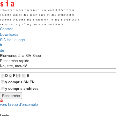
Contact
Downloads
SIA Homepage
fr
de
Bienvenue à la SIA-Shop
Recherche rapide
No, titre, mot-clé
D
F
I
E
y compris SN EN
y compris archives
vers la vue d'ensemble
Login