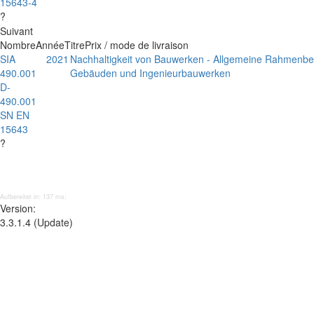
15643-4
?
Suivant
Nombre
Année
Titre
Prix / mode de livraison
SIA
2021
Nachhaltigkeit von Bauwerken - Allgemeine Rahmenb
490.001
Gebäuden und Ingenieurbauwerken
D-
490.001
SN EN
15643
?
Aufbereitet in: 137 ms;
Version:
3.3.1.4 (Update)