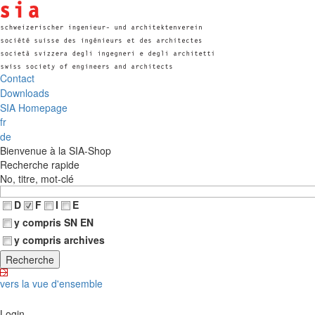
Contact
Downloads
SIA Homepage
fr
de
Bienvenue à la SIA-Shop
Recherche rapide
No, titre, mot-clé
D
F
I
E
y compris SN EN
y compris archives
vers la vue d'ensemble
Login