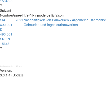
15643-3
?
Suivant
Nombre
Année
Titre
Prix / mode de livraison
SIA
2021
Nachhaltigkeit von Bauwerken - Allgemeine Rahmenb
490.001
Gebäuden und Ingenieurbauwerken
D-
490.001
SN EN
15643
?
Aufbereitet in: 147 ms;
Version:
3.3.1.4 (Update)