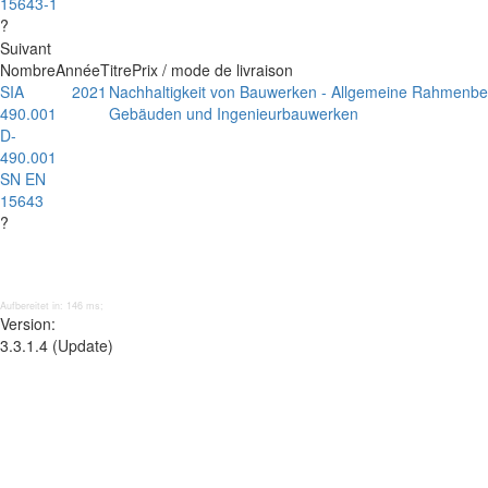
15643-1
?
Suivant
Nombre
Année
Titre
Prix / mode de livraison
SIA
2021
Nachhaltigkeit von Bauwerken - Allgemeine Rahmenb
490.001
Gebäuden und Ingenieurbauwerken
D-
490.001
SN EN
15643
?
Aufbereitet in: 146 ms;
Version:
3.3.1.4 (Update)