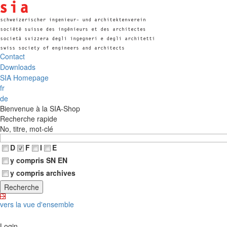
Contact
Downloads
SIA Homepage
fr
de
Bienvenue à la SIA-Shop
Recherche rapide
No, titre, mot-clé
D
F
I
E
y compris SN EN
y compris archives
vers la vue d'ensemble
Login