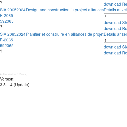
?
download Re
SIA 2065
2024
Design and construction in project alliances
Details anze
E-2065
592065
download SI
?
download Re
SIA 2065
2024
Planifier et construire en alliances de projet
Details anze
F-2065
592065
download SI
?
download Re
Aufbereitet in: 135 ms;
Version:
3.3.1.4 (Update)