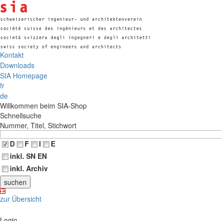
Kontakt
Downloads
SIA Homepage
fr
de
Willkommen beim SIA-Shop
Schnellsuche
Nummer, Titel, Stichwort
D
F
I
E
inkl. SN EN
inkl. Archiv
zur Übersicht
Login