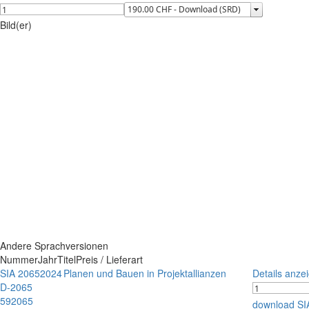
Bild(er)
Andere Sprachversionen
Nummer
Jahr
Titel
Preis / Lieferart
SIA 2065
2024
Planen und Bauen in Projektallianzen
Details anze
D-2065
592065
download SI