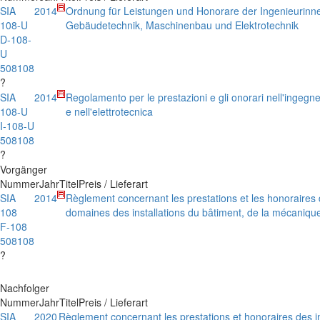
SIA
2014
Ordnung für Leistungen und Honorare der Ingenieurinn
108-U
Gebäudetechnik, Maschinenbau und Elektrotechnik
D-108-
U
508108
?
SIA
2014
Regolamento per le prestazioni e gli onorari nell'ingegner
108-U
e nell'elettrotecnica
I-108-U
508108
?
Vorgänger
Nummer
Jahr
Titel
Preis / Lieferart
SIA
2014
Règlement concernant les prestations et les honoraires 
108
domaines des installations du bâtiment, de la mécanique
F-108
508108
?
Nachfolger
Nummer
Jahr
Titel
Preis / Lieferart
SIA
2020
Règlement concernant les prestations et honoraires des i