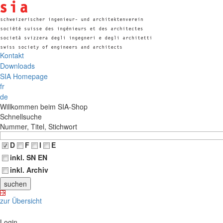
Kontakt
Downloads
SIA Homepage
fr
de
Willkommen beim SIA-Shop
Schnellsuche
Nummer, Titel, Stichwort
D
F
I
E
inkl. SN EN
inkl. Archiv
zur Übersicht
Login