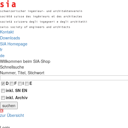
Kontakt
Downloads
SIA Homepage
fr
de
Willkommen beim SIA-Shop
Schnellsuche
Nummer, Titel, Stichwort
D
F
I
E
inkl. SN EN
inkl. Archiv
zur Übersicht
Login