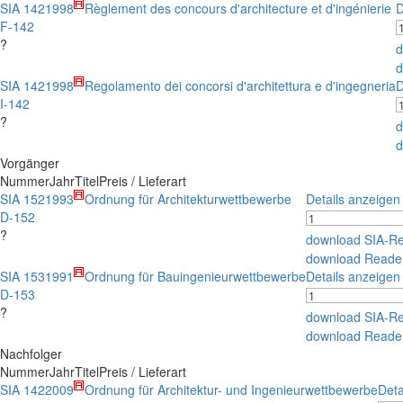
SIA 142
1998
Règlement des concours d'architecture et d'ingénierie
D
F-142
?
d
d
SIA 142
1998
Regolamento dei concorsi d'architettura e d'ingegneria
D
I-142
?
d
d
Vorgänger
Nummer
Jahr
Titel
Preis / Lieferart
SIA 152
1993
Ordnung für Architekturwettbewerbe
Details anzeigen
D-152
?
download SIA-R
download Reade
SIA 153
1991
Ordnung für Bauingenieurwettbewerbe
Details anzeigen
D-153
?
download SIA-R
download Reade
Nachfolger
Nummer
Jahr
Titel
Preis / Lieferart
SIA 142
2009
Ordnung für Architektur- und Ingenieurwettbewerbe
Deta