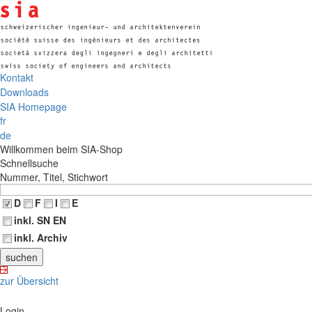
Kontakt
Downloads
SIA Homepage
fr
de
Willkommen beim SIA-Shop
Schnellsuche
Nummer, Titel, Stichwort
D
F
I
E
inkl. SN EN
inkl. Archiv
zur Übersicht
Login