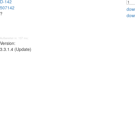
D-142
507142
dow
?
dow
Aufbereitet in: 137 ms;
Version:
3.3.1.4 (Update)