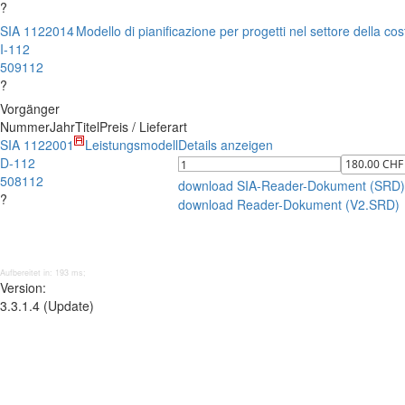
?
SIA 112
2014
Modello di pianificazione per progetti nel settore della co
I-112
509112
?
Vorgänger
Nummer
Jahr
Titel
Preis / Lieferart
SIA 112
2001
Leistungsmodell
Details anzeigen
D-112
508112
download SIA-Reader-Dokument (SRD)
?
download Reader-Dokument (V2.SRD)
Aufbereitet in: 193 ms;
Version:
3.3.1.4 (Update)