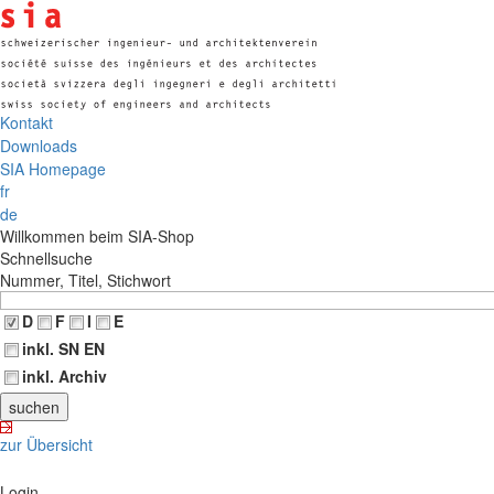
Kontakt
Downloads
SIA Homepage
fr
de
Willkommen beim SIA-Shop
Schnellsuche
Nummer, Titel, Stichwort
D
F
I
E
inkl. SN EN
inkl. Archiv
zur Übersicht
Login