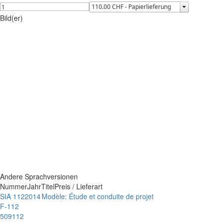
Bild(er)
Andere Sprachversionen
Nummer
Jahr
Titel
Preis / Lieferart
SIA 112
2014
Modèle: Étude et conduite de projet
F-112
509112