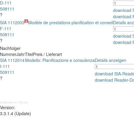
D-111
508111
download 
?
download 
SIA 111
2003
Modèle de prestations planification et conseil
Details an
F-111
508111
download 
?
download 
Nachfolger
Nummer
Jahr
Titel
Preis / Lieferart
SIA 111
2014
Modello: Pianificazione e consulenza
Details anzeigen
I-111
509111
download SIA-Read
?
download Reader-D
Aufbereitet in: 152 ms;
Version:
3.3.1.4 (Update)