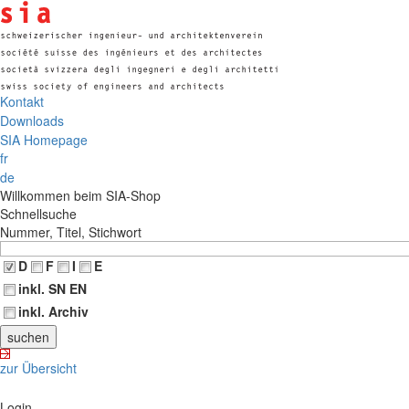
Kontakt
Downloads
SIA Homepage
fr
de
Willkommen beim SIA-Shop
Schnellsuche
Nummer, Titel, Stichwort
D
F
I
E
inkl. SN EN
inkl. Archiv
zur Übersicht
Login