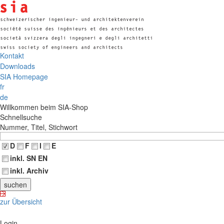
Kontakt
Downloads
SIA Homepage
fr
de
Willkommen beim SIA-Shop
Schnellsuche
Nummer, Titel, Stichwort
D
F
I
E
inkl. SN EN
inkl. Archiv
zur Übersicht
Login