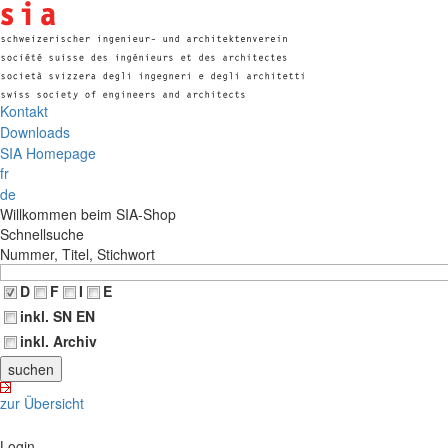
Kontakt
Downloads
SIA Homepage
fr
de
Willkommen beim SIA-Shop
Schnellsuche
Nummer, Titel, Stichwort
D
F
I
E
inkl. SN EN
inkl. Archiv
zur Übersicht
Login