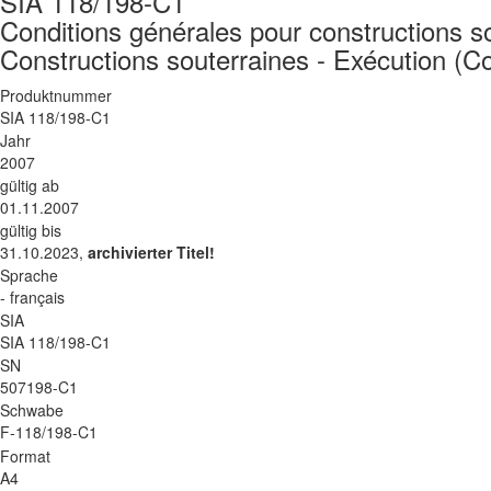
SIA 118/198-C1
Conditions générales pour constructions so
Constructions souterraines - Exécution (Co
Produktnummer
SIA 118/198-C1
Jahr
2007
gültig ab
01.11.2007
gültig bis
31.10.2023,
archivierter Titel!
Sprache
- français
SIA
SIA 118/198-C1
SN
507198-C1
Schwabe
F-118/198-C1
Format
A4