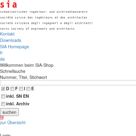
Kontakt
Downloads
SIA Homepage
fr
de
Willkommen beim SIA-Shop
Schnellsuche
Nummer, Titel, Stichwort
D
F
I
E
inkl. SN EN
inkl. Archiv
zur Übersicht
Login