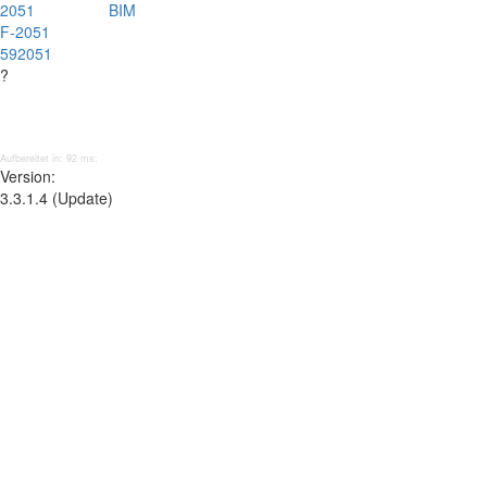
2051
BIM
F-2051
592051
?
Aufbereitet in: 92 ms;
Version:
3.3.1.4 (Update)