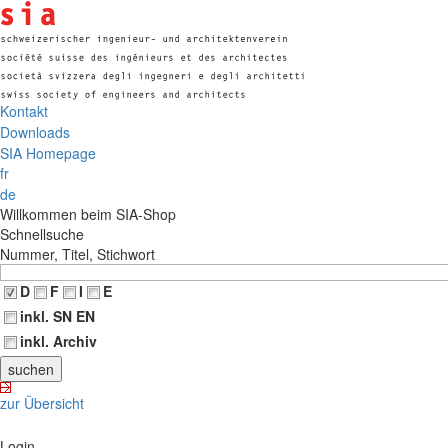
Kontakt
Downloads
SIA Homepage
fr
de
Willkommen beim SIA-Shop
Schnellsuche
Nummer, Titel, Stichwort
D
F
I
E
inkl. SN EN
inkl. Archiv
zur Übersicht
Login