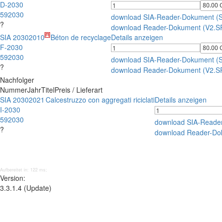
D-2030
592030
download SIA-Reader-Dokument (
?
download Reader-Dokument (V2.S
SIA 2030
2010
Béton de recyclage
Details anzeigen
F-2030
592030
download SIA-Reader-Dokument (
?
download Reader-Dokument (V2.S
Nachfolger
Nummer
Jahr
Titel
Preis / Lieferart
SIA 2030
2021
Calcestruzzo con aggregati riciclati
Details anzeigen
I-2030
592030
download SIA-Reade
?
download Reader-Do
Aufbereitet in: 122 ms;
Version:
3.3.1.4 (Update)