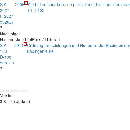
SIA
2006
Attribution spécifique de prestations des ingénieurs ci
2027
RPH 103
F-2027
592027
?
Nachfolger
Nummer
Jahr
Titel
Preis / Lieferart
SIA
2014
Ordnung für Leistungen und Honorare der Bauingenieu
103
Bauingenieure
D-103
508103
?
Aufbereitet in: 113 ms;
Version:
3.3.1.4 (Update)