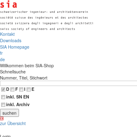
Kontakt
Downloads
SIA Homepage
fr
de
Willkommen beim SIA-Shop
Schnellsuche
Nummer, Titel, Stichwort
D
F
I
E
inkl. SN EN
inkl. Archiv
zur Übersicht
Login