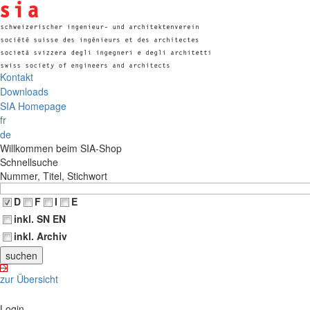
Kontakt
Downloads
SIA Homepage
fr
de
Willkommen beim SIA-Shop
Schnellsuche
Nummer, Titel, Stichwort
D
F
I
E
inkl. SN EN
inkl. Archiv
zur Übersicht
Login