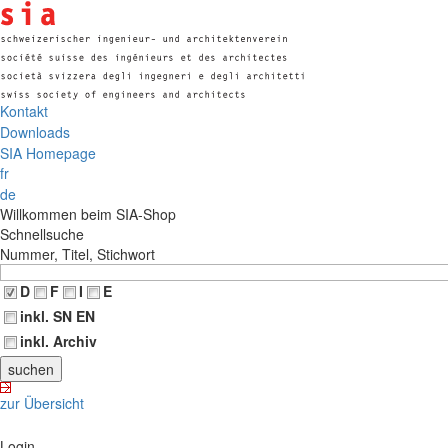
Kontakt
Downloads
SIA Homepage
fr
de
Willkommen beim SIA-Shop
Schnellsuche
Nummer, Titel, Stichwort
D
F
I
E
inkl. SN EN
inkl. Archiv
zur Übersicht
Login