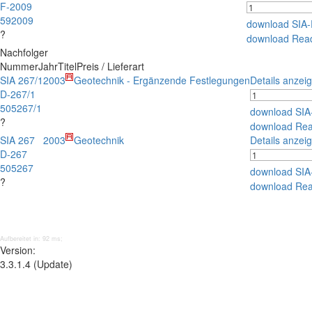
F-2009
592009
download SIA
?
download Rea
Nachfolger
Nummer
Jahr
Titel
Preis / Lieferart
SIA 267/1
2003
Geotechnik - Ergänzende Festlegungen
Details anzei
D-267/1
505267/1
download SIA
?
download Re
SIA 267
2003
Geotechnik
Details anzei
D-267
505267
download SIA
?
download Re
Aufbereitet in: 92 ms;
Version:
3.3.1.4 (Update)