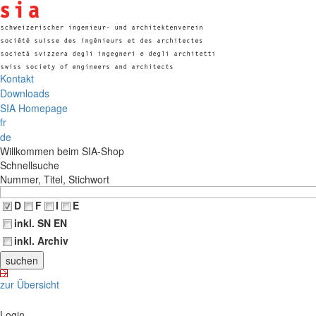
Kontakt
Downloads
SIA Homepage
fr
de
Willkommen beim SIA-Shop
Schnellsuche
Nummer, Titel, Stichwort
D
F
I
E
inkl. SN EN
inkl. Archiv
zur Übersicht
Login