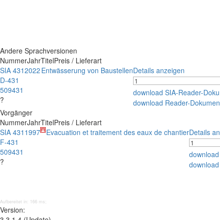
Andere Sprachversionen
Nummer
Jahr
Titel
Preis / Lieferart
SIA 431
2022
Entwässerung von Baustellen
Details anzeigen
D-431
509431
download SIA-Reader-Dok
?
download Reader-Dokumen
Vorgänger
Nummer
Jahr
Titel
Preis / Lieferart
SIA 431
1997
Evacuation et traitement des eaux de chantier
Details a
F-431
509431
download
?
download
Aufbereitet in: 166 ms;
Version:
3.3.1.4 (Update)