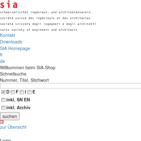
Kontakt
Downloads
SIA Homepage
fr
de
Willkommen beim SIA-Shop
Schnellsuche
Nummer, Titel, Stichwort
D
F
I
E
inkl. SN EN
inkl. Archiv
zur Übersicht
Login