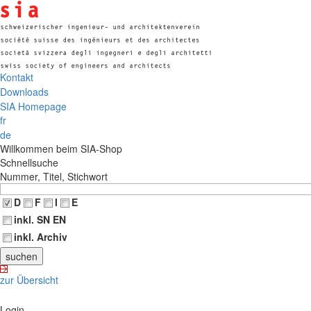
Kontakt
Downloads
SIA Homepage
fr
de
Willkommen beim SIA-Shop
Schnellsuche
Nummer, Titel, Stichwort
D
F
I
E
inkl. SN EN
inkl. Archiv
zur Übersicht
Login