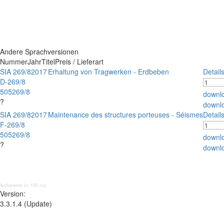
Andere Sprachversionen
Nummer
Jahr
Titel
Preis / Lieferart
SIA 269/8
2017
Erhaltung von Tragwerken - Erdbeben
Detail
D-269/8
505269/8
downl
?
downl
SIA 269/8
2017
Maintenance des structures porteuses - Séismes
Detail
F-269/8
505269/8
downl
?
downl
Aufbereitet in: 150 ms;
Version:
3.3.1.4 (Update)