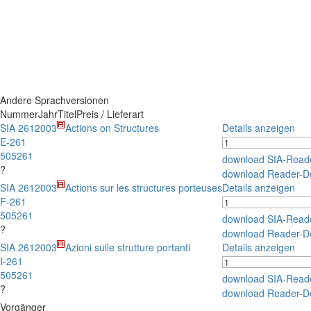
Andere Sprachversionen
Nummer
Jahr
Titel
Preis / Lieferart
SIA 261
2003
Actions on Structures
Details anzeigen
E-261
505261
download SIA-Read
?
download Reader-D
SIA 261
2003
Actions sur les structures porteuses
Details anzeigen
F-261
505261
download SIA-Read
?
download Reader-D
SIA 261
2003
Azioni sulle strutture portanti
Details anzeigen
I-261
505261
download SIA-Read
?
download Reader-D
Vorgänger