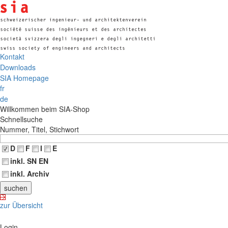
Kontakt
Downloads
SIA Homepage
fr
de
Willkommen beim SIA-Shop
Schnellsuche
Nummer, Titel, Stichwort
D
F
I
E
inkl. SN EN
inkl. Archiv
zur Übersicht
Login