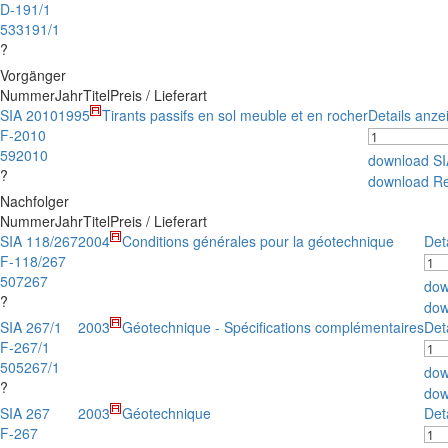
D-191/1
533191/1
?
Vorgänger
Nummer
Jahr
Titel
Preis / Lieferart
SIA 2010
1995
Tirants passifs en sol meuble et en rocher
Details anze
F-2010
592010
download S
?
download R
Nachfolger
Nummer
Jahr
Titel
Preis / Lieferart
SIA 118/267
2004
Conditions générales pour la géotechnique
Det
F-118/267
507267
dow
?
dow
SIA 267/1
2003
Géotechnique - Spécifications complémentaires
Det
F-267/1
505267/1
dow
?
dow
SIA 267
2003
Géotechnique
Det
F-267