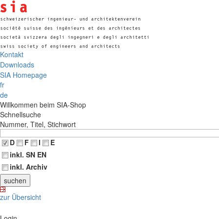
Kontakt
Downloads
SIA Homepage
fr
de
Willkommen beim SIA-Shop
Schnellsuche
Nummer, Titel, Stichwort
D
F
I
E
inkl. SN EN
inkl. Archiv
zur Übersicht
Login