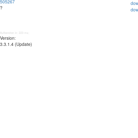
505267
dow
?
dow
Aufbereitet in: 223 ms;
Version:
3.3.1.4 (Update)