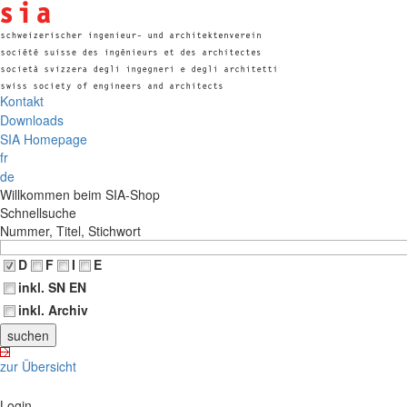
Kontakt
Downloads
SIA Homepage
fr
de
Willkommen beim SIA-Shop
Schnellsuche
Nummer, Titel, Stichwort
D
F
I
E
inkl. SN EN
inkl. Archiv
zur Übersicht
Login