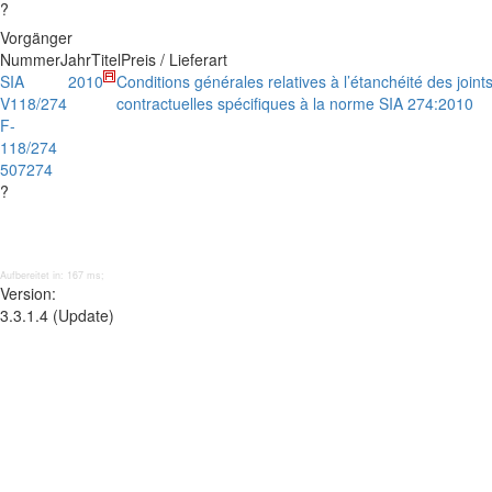
?
Vorgänger
Nummer
Jahr
Titel
Preis / Lieferart
SIA
2010
Conditions générales relatives à l’étanchéité des joint
V118/274
contractuelles spécifiques à la norme SIA 274:2010
F-
118/274
507274
?
Aufbereitet in: 167 ms;
Version:
3.3.1.4 (Update)