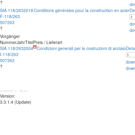
?
do
SIA 118/263
2018
Conditions générales pour la construction en acier
De
F-118/263
507263
do
?
do
Vorgänger
Nummer
Jahr
Titel
Preis / Lieferart
SIA 118/263
2004
Condizioni generali per le costruzioni di acciaio
Deta
I-118/263
507263
down
?
down
Aufbereitet in: 138 ms;
Version:
3.3.1.4 (Update)