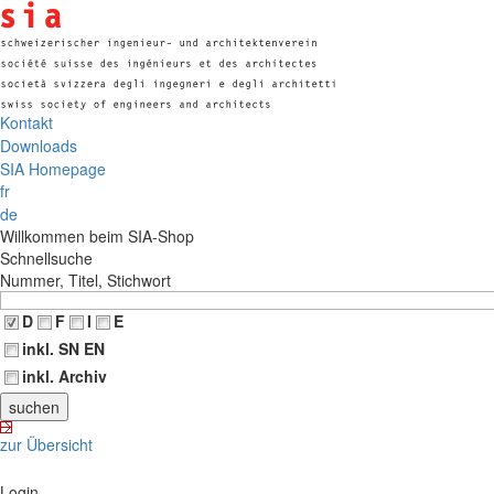
Kontakt
Downloads
SIA Homepage
fr
de
Willkommen beim SIA-Shop
Schnellsuche
Nummer, Titel, Stichwort
D
F
I
E
inkl. SN EN
inkl. Archiv
zur Übersicht
Login