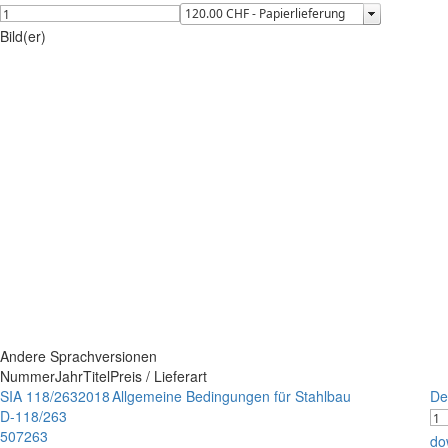
Bild(er)
Andere Sprachversionen
Nummer
Jahr
Titel
Preis / Lieferart
SIA 118/263
2018
Allgemeine Bedingungen für Stahlbau
De
D-118/263
507263
do