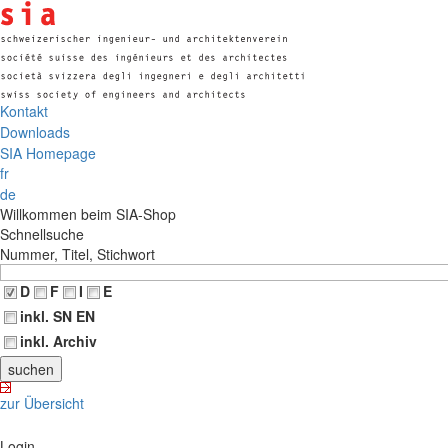
Kontakt
Downloads
SIA Homepage
fr
de
Willkommen beim SIA-Shop
Schnellsuche
Nummer, Titel, Stichwort
D
F
I
E
inkl. SN EN
inkl. Archiv
zur Übersicht
Login