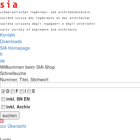
Kontakt
Downloads
SIA Homepage
fr
de
Willkommen beim SIA-Shop
Schnellsuche
Nummer, Titel, Stichwort
D
F
I
E
inkl. SN EN
inkl. Archiv
zur Übersicht
Login