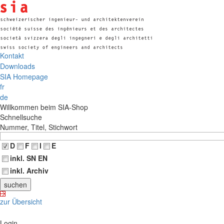
Kontakt
Downloads
SIA Homepage
fr
de
Willkommen beim SIA-Shop
Schnellsuche
Nummer, Titel, Stichwort
D
F
I
E
inkl. SN EN
inkl. Archiv
zur Übersicht
Login