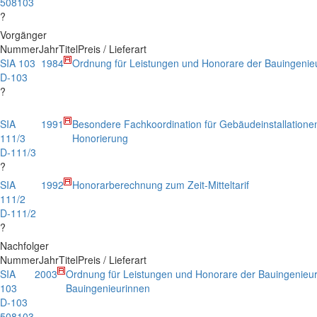
508103
?
Vorgänger
Nummer
Jahr
Titel
Preis / Lieferart
SIA 103
1984
Ordnung für Leistungen und Honorare der Bauingenie
D-103
?
SIA
1991
Besondere Fachkoordination für Gebäudeinstallatione
111/3
Honorierung
D-111/3
?
SIA
1992
Honorarberechnung zum Zeit-Mitteltarif
111/2
D-111/2
?
Nachfolger
Nummer
Jahr
Titel
Preis / Lieferart
SIA
2003
Ordnung für Leistungen und Honorare der Bauingenieu
103
Bauingenieurinnen
D-103
508103