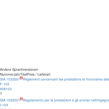
Andere Sprachversionen
Nummer
Jahr
Titel
Preis / Lieferart
SIA 103
2001
Règlement concernant les prestations et honoraires des 
F-103
508103
?
SIA 103
2001
Regolamento per le prestazioni e gli onorari nell'ingegner
I-103