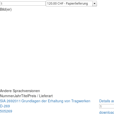
Bild(er)
Andere Sprachversionen
Nummer
Jahr
Titel
Preis / Lieferart
SIA 269
2011
Grundlagen der Erhaltung von Tragwerken
Details 
D-269
505269
downloa