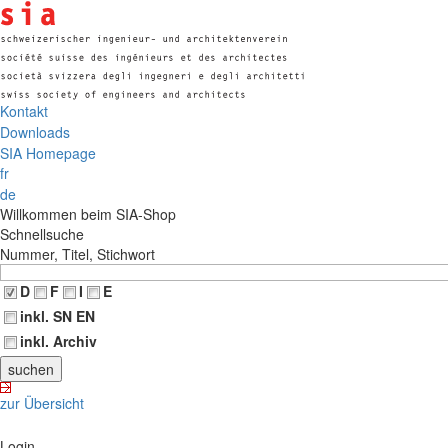
Kontakt
Downloads
SIA Homepage
fr
de
Willkommen beim SIA-Shop
Schnellsuche
Nummer, Titel, Stichwort
D
F
I
E
inkl. SN EN
inkl. Archiv
zur Übersicht
Login