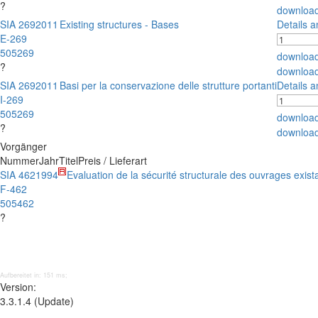
?
downloa
SIA 269
2011
Existing structures - Bases
Details 
E-269
505269
downloa
?
downloa
SIA 269
2011
Basi per la conservazione delle strutture portanti
Details 
I-269
505269
downloa
?
downloa
Vorgänger
Nummer
Jahr
Titel
Preis / Lieferart
SIA 462
1994
Evaluation de la sécurité structurale des ouvrages exist
F-462
505462
?
Aufbereitet in: 151 ms;
Version:
3.3.1.4 (Update)