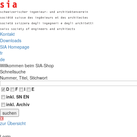
Kontakt
Downloads
SIA Homepage
fr
de
Willkommen beim SIA-Shop
Schnellsuche
Nummer, Titel, Stichwort
D
F
I
E
inkl. SN EN
inkl. Archiv
zur Übersicht
Login