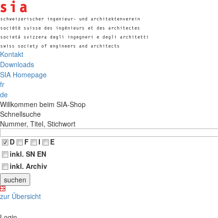
Kontakt
Downloads
SIA Homepage
fr
de
Willkommen beim SIA-Shop
Schnellsuche
Nummer, Titel, Stichwort
D
F
I
E
inkl. SN EN
inkl. Archiv
zur Übersicht
Login