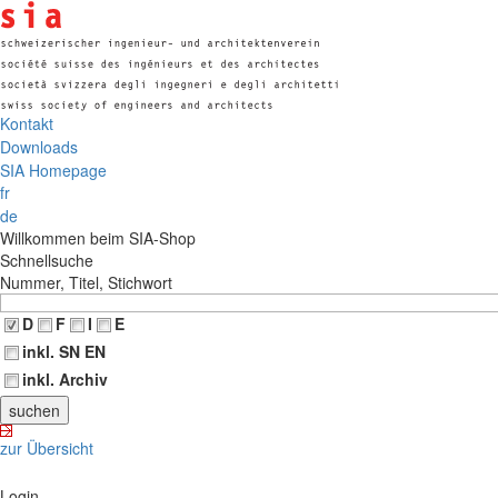
Kontakt
Downloads
SIA Homepage
fr
de
Willkommen beim SIA-Shop
Schnellsuche
Nummer, Titel, Stichwort
D
F
I
E
inkl. SN EN
inkl. Archiv
zur Übersicht
Login