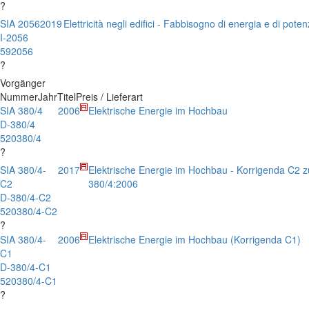
?
SIA 2056
2019
Elettricità negli edifici - Fabbisogno di energia e di pote
I-2056
592056
?
Vorgänger
Nummer
Jahr
Titel
Preis / Lieferart
SIA 380/4
2006
Elektrische Energie im Hochbau
D-380/4
520380/4
?
SIA 380/4-
2017
Elektrische Energie im Hochbau - Korrigenda C2 
C2
380/4:2006
D-380/4-C2
520380/4-C2
?
SIA 380/4-
2006
Elektrische Energie im Hochbau (Korrigenda C1)
C1
D-380/4-C1
520380/4-C1
?