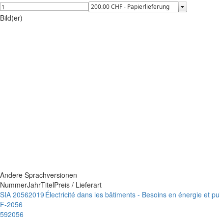
Bild(er)
Andere Sprachversionen
Nummer
Jahr
Titel
Preis / Lieferart
SIA 2056
2019
Électricité dans les bâtiments - Besoins en énergie et p
F-2056
592056