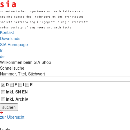
Kontakt
Downloads
SIA Homepage
fr
de
Willkommen beim SIA-Shop
Schnellsuche
Nummer, Titel, Stichwort
D
F
I
E
inkl. SN EN
inkl. Archiv
zur Übersicht
Login