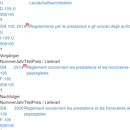
U
Landschaftsarchitekten
D-105-U
508105
?
SIA 105-
2014
Regolamento per le prestazioni e gli onorari degli archi
U
I-105-U
508105
?
Vorgänger
Nummer
Jahr
Titel
Preis / Lieferart
SIA
2014
Règlement concernant les prestations et les honoraires 
105
paysagistes
F-105
508105
?
Nachfolger
Nummer
Jahr
Titel
Preis / Lieferart
SIA
2020
Règlement concernant les prestations et les honoraires d
105
paysagistes
F-105
508105