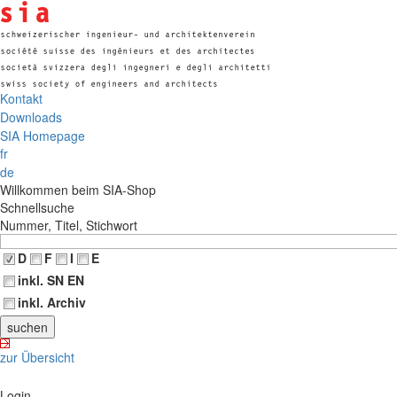
Kontakt
Downloads
SIA Homepage
fr
de
Willkommen beim SIA-Shop
Schnellsuche
Nummer, Titel, Stichwort
D
F
I
E
inkl. SN EN
inkl. Archiv
zur Übersicht
Login