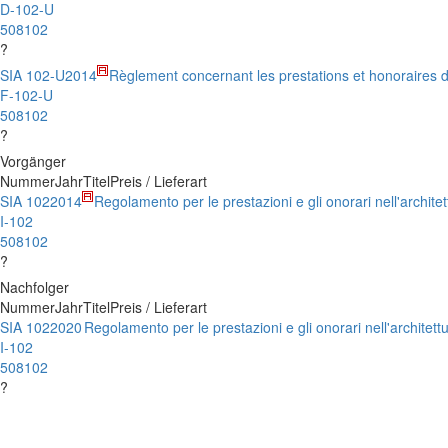
D-102-U
508102
?
SIA 102-U
2014
Règlement concernant les prestations et honoraires d
F-102-U
508102
?
Vorgänger
Nummer
Jahr
Titel
Preis / Lieferart
SIA 102
2014
Regolamento per le prestazioni e gli onorari nell'architet
I-102
508102
?
Nachfolger
Nummer
Jahr
Titel
Preis / Lieferart
SIA 102
2020
Regolamento per le prestazioni e gli onorari nell'architett
I-102
508102
?