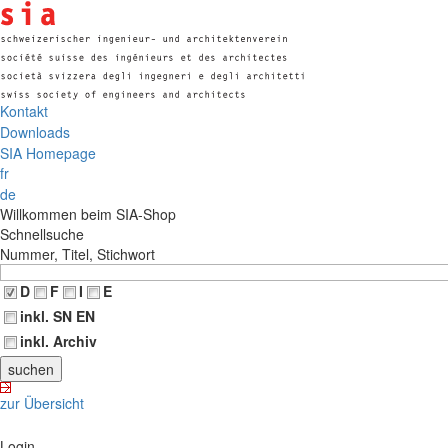
Kontakt
Downloads
SIA Homepage
fr
de
Willkommen beim SIA-Shop
Schnellsuche
Nummer, Titel, Stichwort
D
F
I
E
inkl. SN EN
inkl. Archiv
zur Übersicht
Login