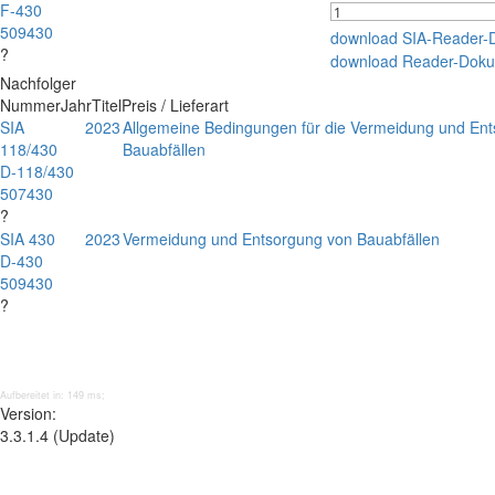
F-430
509430
download SIA-Reader-
?
download Reader-Doku
Nachfolger
Nummer
Jahr
Titel
Preis / Lieferart
SIA
2023
Allgemeine Bedingungen für die Vermeidung und En
118/430
Bauabfällen
D-118/430
507430
?
SIA 430
2023
Vermeidung und Entsorgung von Bauabfällen
D-430
509430
?
Aufbereitet in: 149 ms;
Version:
3.3.1.4 (Update)