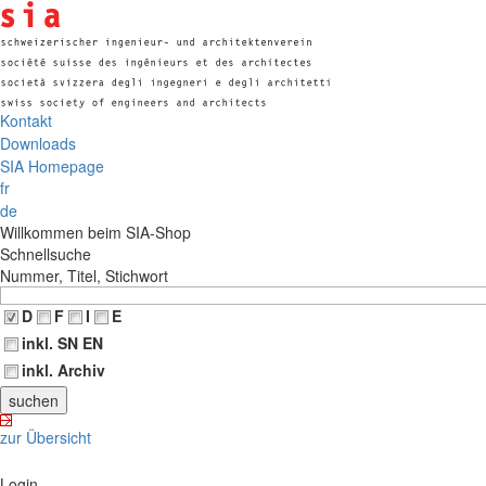
Kontakt
Downloads
SIA Homepage
fr
de
Willkommen beim SIA-Shop
Schnellsuche
Nummer, Titel, Stichwort
D
F
I
E
inkl. SN EN
inkl. Archiv
zur Übersicht
Login