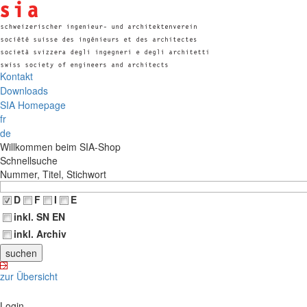
Kontakt
Downloads
SIA Homepage
fr
de
Willkommen beim SIA-Shop
Schnellsuche
Nummer, Titel, Stichwort
D
F
I
E
inkl. SN EN
inkl. Archiv
zur Übersicht
Login