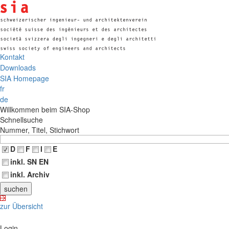
Kontakt
Downloads
SIA Homepage
fr
de
Willkommen beim SIA-Shop
Schnellsuche
Nummer, Titel, Stichwort
D
F
I
E
inkl. SN EN
inkl. Archiv
zur Übersicht
Login