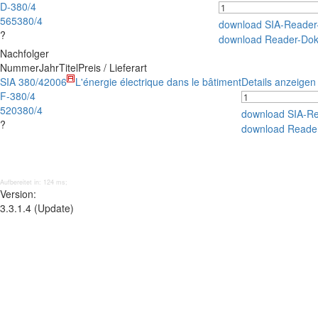
D-380/4
565380/4
download SIA-Reade
?
download Reader-Do
Nachfolger
Nummer
Jahr
Titel
Preis / Lieferart
SIA 380/4
2006
L'énergie électrique dans le bâtiment
Details anzeigen
F-380/4
520380/4
download SIA-R
?
download Reade
Aufbereitet in: 124 ms;
Version:
3.3.1.4 (Update)