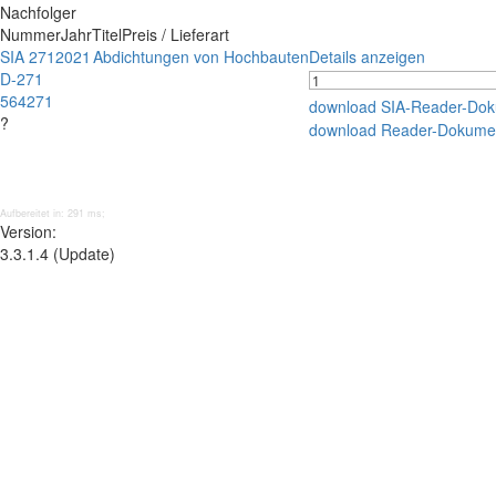
Nachfolger
Nummer
Jahr
Titel
Preis / Lieferart
SIA 271
2021
Abdichtungen von Hochbauten
Details anzeigen
D-271
564271
download SIA-Reader-Do
?
download Reader-Dokume
Aufbereitet in: 291 ms;
Version:
3.3.1.4 (Update)