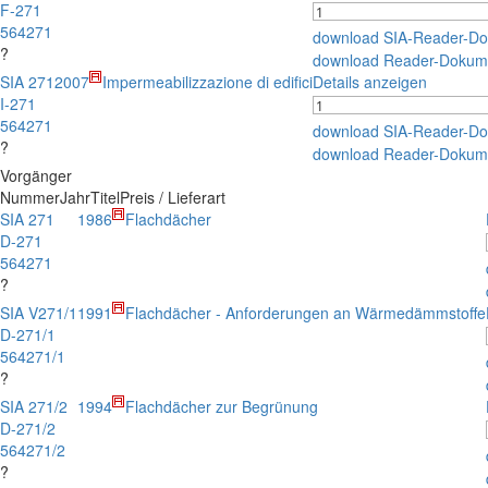
F-271
564271
download SIA-Reader-D
?
download Reader-Dokum
SIA 271
2007
Impermeabilizzazione di edifici
Details anzeigen
I-271
564271
download SIA-Reader-D
?
download Reader-Dokum
Vorgänger
Nummer
Jahr
Titel
Preis / Lieferart
SIA 271
1986
Flachdächer
D-271
564271
?
SIA V271/1
1991
Flachdächer - Anforderungen an Wärmedämmstoffe
D-271/1
564271/1
?
SIA 271/2
1994
Flachdächer zur Begrünung
D-271/2
564271/2
?