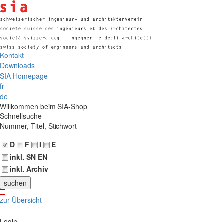
Kontakt
Downloads
SIA Homepage
fr
de
Willkommen beim SIA-Shop
Schnellsuche
Nummer, Titel, Stichwort
D
F
I
E
inkl. SN EN
inkl. Archiv
zur Übersicht
Login