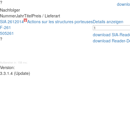
?
downlo
Nachfolger
Nummer
Jahr
Titel
Preis / Lieferart
SIA 261
2014
Actions sur les structures porteuses
Details anzeigen
F-261
505261
download SIA-Read
?
download Reader-D
Aufbereitet in: 158 ms;
Version:
3.3.1.4 (Update)