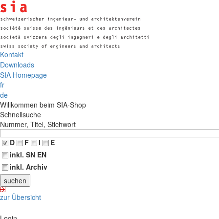
Kontakt
Downloads
SIA Homepage
fr
de
Willkommen beim SIA-Shop
Schnellsuche
Nummer, Titel, Stichwort
D
F
I
E
inkl. SN EN
inkl. Archiv
zur Übersicht
Login