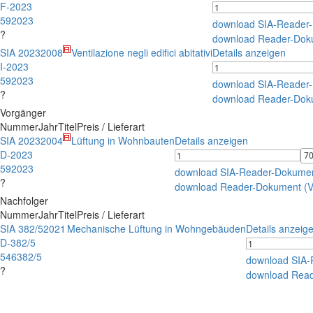
F-2023
592023
download SIA-Reader
?
download Reader-Dok
SIA 2023
2008
Ventilazione negli edifici abitativi
Details anzeigen
I-2023
592023
download SIA-Reader
?
download Reader-Dok
Vorgänger
Nummer
Jahr
Titel
Preis / Lieferart
SIA 2023
2004
Lüftung in Wohnbauten
Details anzeigen
D-2023
592023
download SIA-Reader-Dokume
?
download Reader-Dokument (
Nachfolger
Nummer
Jahr
Titel
Preis / Lieferart
SIA 382/5
2021
Mechanische Lüftung in Wohngebäuden
Details anzeig
D-382/5
546382/5
download SIA-
?
download Rea