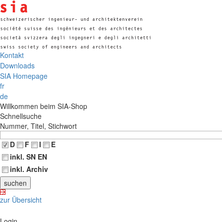
Kontakt
Downloads
SIA Homepage
fr
de
Willkommen beim SIA-Shop
Schnellsuche
Nummer, Titel, Stichwort
D
F
I
E
inkl. SN EN
inkl. Archiv
zur Übersicht
Login