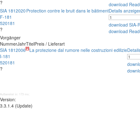
?
download Read
SIA 181
2020
Protection contre le bruit dans le bâtiment
Details anzeige
F-181
520181
download SIA-
?
download Read
Vorgänger
Nummer
Jahr
Titel
Preis / Lieferart
SIA 181
2006
La protezione dal rumore nelle costruzioni edilizie
Detail
I-181
520181
downl
?
downl
Aufbereitet in: 173 ms;
Version:
3.3.1.4 (Update)