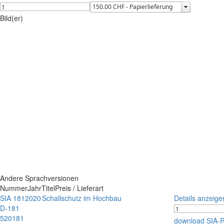
Bild(er)
Andere Sprachversionen
Nummer
Jahr
Titel
Preis / Lieferart
SIA 181
2020
Schallschutz im Hochbau
Details anzeige
D-181
520181
download SIA-