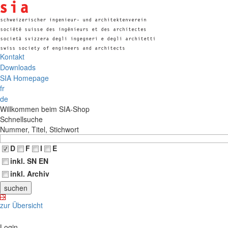
Kontakt
Downloads
SIA Homepage
fr
de
Willkommen beim SIA-Shop
Schnellsuche
Nummer, Titel, Stichwort
D
F
I
E
inkl. SN EN
inkl. Archiv
zur Übersicht
Login