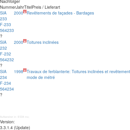
Nachfolger
Nummer
Jahr
Titel
Preis / Lieferart
SIA
2000
Revêtements de façades - Bardages
233
F-233
564233
?
SIA
2000
Toitures inclinées
232
F-232
564232
?
SIA
1998
Travaux de ferblanterie: Toitures inclinées et revêtemen
234
mode de métré
F-234
564234
?
Aufbereitet in: 6’034 ms;
Version:
3.3.1.4 (Update)