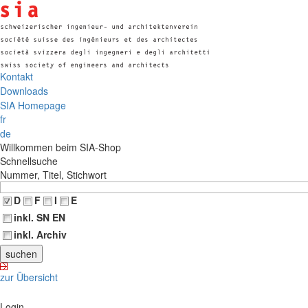
Kontakt
Downloads
SIA Homepage
fr
de
Willkommen beim SIA-Shop
Schnellsuche
Nummer, Titel, Stichwort
D
F
I
E
inkl. SN EN
inkl. Archiv
zur Übersicht
Login