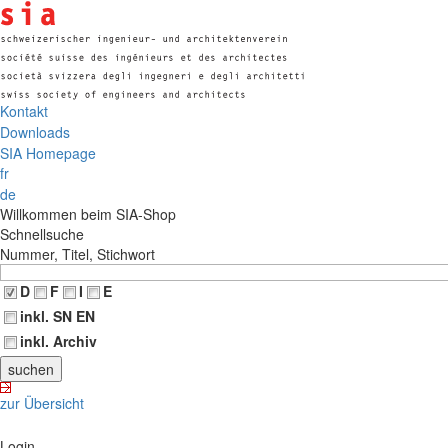
Kontakt
Downloads
SIA Homepage
fr
de
Willkommen beim SIA-Shop
Schnellsuche
Nummer, Titel, Stichwort
D
F
I
E
inkl. SN EN
inkl. Archiv
zur Übersicht
Login