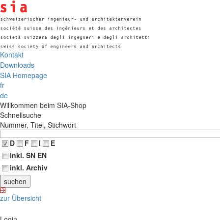
Kontakt
Downloads
SIA Homepage
fr
de
Willkommen beim SIA-Shop
Schnellsuche
Nummer, Titel, Stichwort
D
F
I
E
inkl. SN EN
inkl. Archiv
zur Übersicht
Login