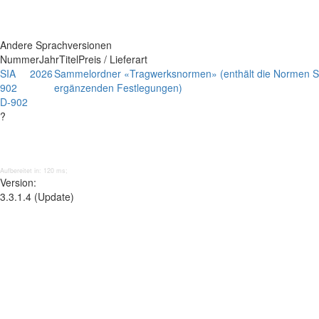
Andere Sprachversionen
Nummer
Jahr
Titel
Preis / Lieferart
SIA
2026
Sammelordner «Tragwerksnormen» (enthält die Normen SI
902
ergänzenden Festlegungen)
D-902
?
Aufbereitet in: 120 ms;
Version:
3.3.1.4 (Update)