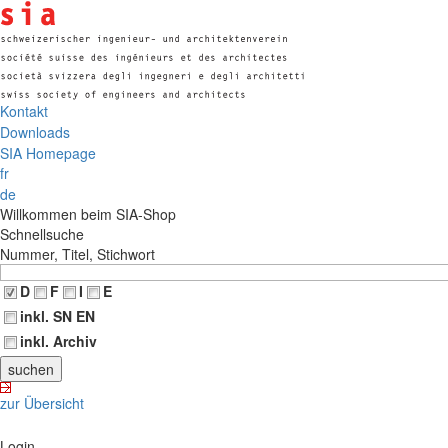
Kontakt
Downloads
SIA Homepage
fr
de
Willkommen beim SIA-Shop
Schnellsuche
Nummer, Titel, Stichwort
D
F
I
E
inkl. SN EN
inkl. Archiv
zur Übersicht
Login