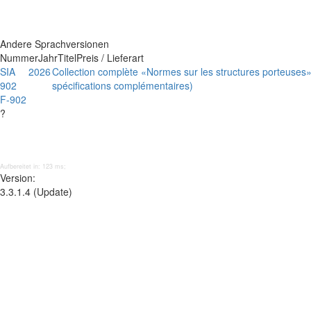
Andere Sprachversionen
Nummer
Jahr
Titel
Preis / Lieferart
SIA
2026
Collection complète «Normes sur les structures porteuses»
902
spécifications complémentaires)
F-902
?
Aufbereitet in: 123 ms;
Version:
3.3.1.4 (Update)