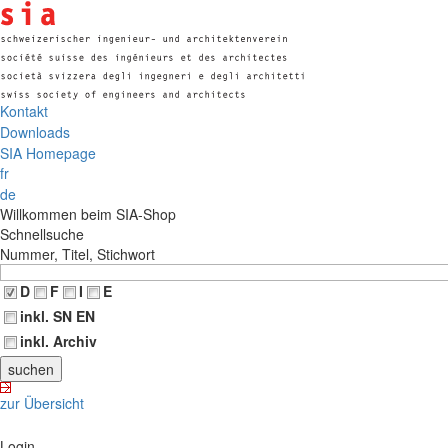
Kontakt
Downloads
SIA Homepage
fr
de
Willkommen beim SIA-Shop
Schnellsuche
Nummer, Titel, Stichwort
D
F
I
E
inkl. SN EN
inkl. Archiv
zur Übersicht
Login