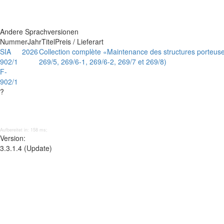
Andere Sprachversionen
Nummer
Jahr
Titel
Preis / Lieferart
SIA
2026
Collection complète «Maintenance des structures porteuse
902/1
269/5, 269/6-1, 269/6-2, 269/7 et 269/8)
F-
902/1
?
Aufbereitet in: 158 ms;
Version:
3.3.1.4 (Update)