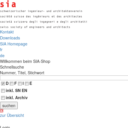
Kontakt
Downloads
SIA Homepage
fr
de
Willkommen beim SIA-Shop
Schnellsuche
Nummer, Titel, Stichwort
D
F
I
E
inkl. SN EN
inkl. Archiv
zur Übersicht
Login